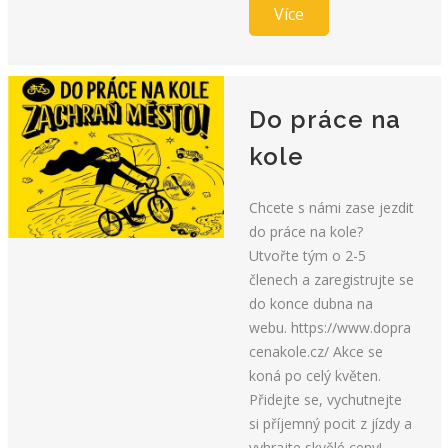
Více
Do práce na
kole
Chcete s námi zase jezdit
do práce na kole?
Utvořte tým o 2-5
členech a zaregistrujte se
do konce dubna na
webu. https://www.dopra
cenakole.cz/ Akce se
koná po celý květen.
Přidejte se, vychutnejte
si příjemný pocit z jízdy a
vyhrajte skvělé ceny!