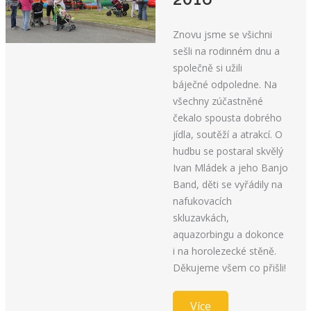
Znovu jsme se všichni
sešli na rodinném dnu a
společně si užili
báječné odpoledne. Na
všechny zúčastněné
čekalo spousta dobrého
jídla, soutěží a atrakcí. O
hudbu se postaral skvělý
Ivan Mládek a jeho Banjo
Band, děti se vyřádily na
nafukovacích
skluzavkách,
aquazorbingu a dokonce
i na horolezecké stěně.
Děkujeme všem co přišli!
Více