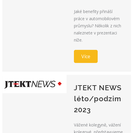
Jaké benefity přináší
práce v automobilovém
průmyslu? Několik z nich
naleznete v prezentaci
níže.
Více
JTEKT NEWS
léto/podzim
2023
Vážené kolegyně, vážení
kolegové, představujeme