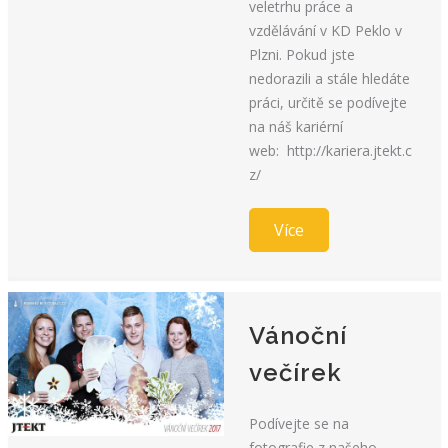
veletrhu práce a
vzdělávání v KD Peklo v
Plzni. Pokud jste
nedorazili a stále hledáte
práci, určitě se podívejte
na náš kariérní
web: http://kariera.jtekt.c
z/
Více
Vánoční
večírek
Podívejte se na
fotografie z našeho