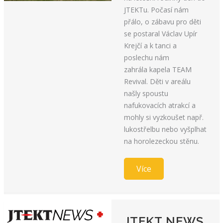
JTEKTu. Počasí nám
přálo, o zábavu pro děti
se postaral Václav Upír
Krejčí a k tanci a
poslechu nám
zahrála kapela TEAM
Revival. Děti v areálu
našly spoustu
nafukovacích atrakcí a
mohly si vyzkoušet např.
lukostřelbu nebo vyšplhat
na horolezeckou stěnu.
Více
JTEKT NEWS