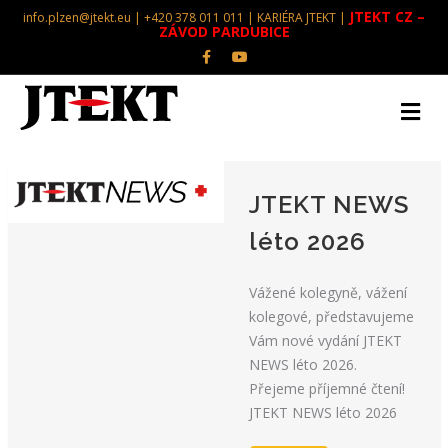
JTEKT CZ –
info.plzen@jtekt.eu | +420 378 011 011 |
KARIÉRA JTEKT
|
ZÁVOD PARDUBICE
Facebook
Youtube
JTEKT NEWS
léto 2026
Vážené kolegyně, vážení
kolegové, představujeme
Vám nové vydání JTEKT
NEWS léto 2026.
Přejeme příjemné čtení!
JTEKT NEWS léto 2026