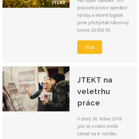
vás super nabídku! Pro
pracovní pozice operátor
výroby a interní logistik
jsme přichystali náborový
bonus 20.000 Kč.
Více
JTEKT na
veletrhu
práce
V úterý 30. ledna 2018
jste se s námi mohli
setkat na 6. ročníku