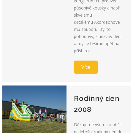
žonglérům co předvedli
působivé kousky a např.
skvělému
dětskému Akordeonové
mu souboru. Byl to
pohodový, slunečný den
a my se těšíme opět na
příští rok.
Více
Rodinný den
2008
Děkujeme všem co přišli
na letošní rodinný den do