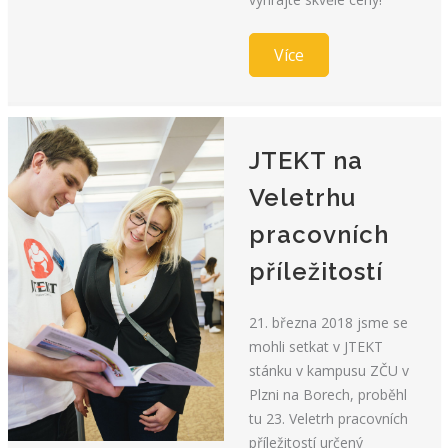
Více
JTEKT na
Veletrhu
pracovních
příležitostí
21. března 2018 jsme se
mohli setkat v JTEKT
stánku v kampusu ZČU v
Plzni na Borech, proběhl
tu 23. Veletrh pracovních
příležitostí určený