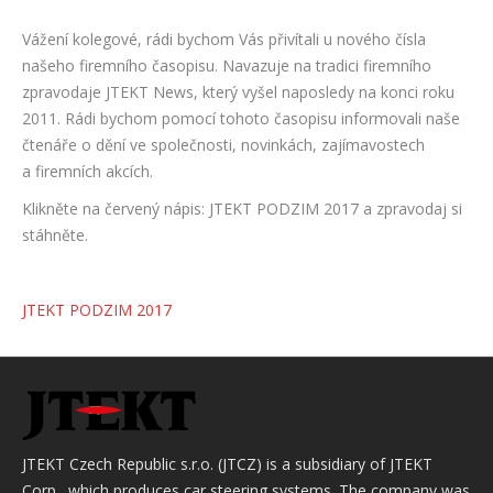
Vážení kolegové, rádi bychom Vás přivítali u nového čísla
našeho firemního časopisu. Navazuje na tradici firemního
zpravodaje JTEKT News, který vyšel naposledy na konci roku
2011. Rádi bychom pomocí tohoto časopisu informovali naše
čtenáře o dění ve společnosti, novinkách, zajímavostech
a firemních akcích.
Klikněte na červený nápis: JTEKT PODZIM 2017 a zpravodaj si
stáhněte.
JTEKT PODZIM 2017
JTEKT Czech Republic s.r.o. (JTCZ) is a subsidiary of JTEKT
Corp., which produces car steering systems. The company was