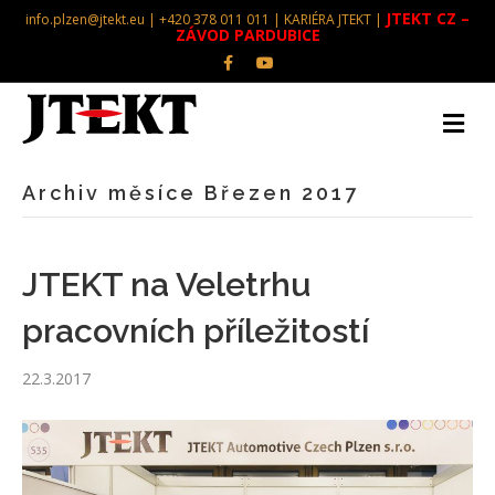
JTEKT CZ –
info.plzen@jtekt.eu | +420 378 011 011 |
KARIÉRA JTEKT
|
ZÁVOD PARDUBICE
Facebook
Youtube
Archiv měsíce Březen 2017
JTEKT na Veletrhu
pracovních příležitostí
22.3.2017