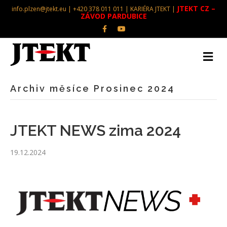
JTEKT CZ –
info.plzen@jtekt.eu | +420 378 011 011 |
KARIÉRA JTEKT
|
ZÁVOD PARDUBICE
Facebook
Youtube
Archiv měsíce Prosinec 2024
JTEKT NEWS zima 2024
19.12.2024