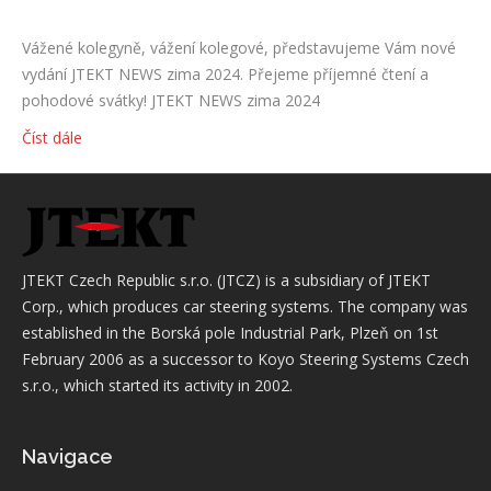
Vážené kolegyně, vážení kolegové, představujeme Vám nové
vydání JTEKT NEWS zima 2024. Přejeme příjemné čtení a
pohodové svátky! JTEKT NEWS zima 2024
Číst dále
JTEKT Czech Republic s.r.o. (JTCZ) is a subsidiary of JTEKT
Corp., which produces car steering systems. The company was
established in the Borská pole Industrial Park, Plzeň on 1st
February 2006 as a successor to Koyo Steering Systems Czech
s.r.o., which started its activity in 2002.
Navigace