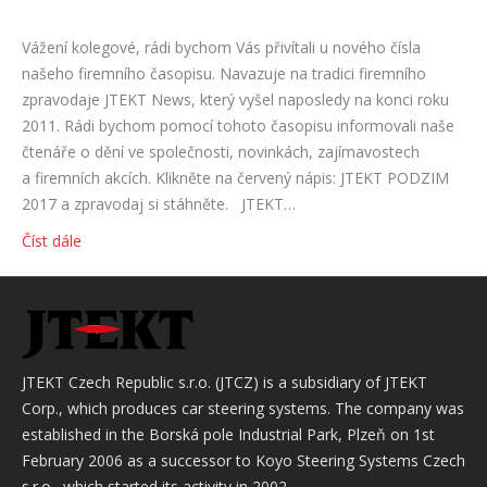
Vážení kolegové, rádi bychom Vás přivítali u nového čísla
našeho firemního časopisu. Navazuje na tradici firemního
zpravodaje JTEKT News, který vyšel naposledy na konci roku
2011. Rádi bychom pomocí tohoto časopisu informovali naše
čtenáře o dění ve společnosti, novinkách, zajímavostech
a firemních akcích. Klikněte na červený nápis: JTEKT PODZIM
2017 a zpravodaj si stáhněte. JTEKT…
Číst dále
JTEKT Czech Republic s.r.o. (JTCZ) is a subsidiary of JTEKT
Corp., which produces car steering systems. The company was
established in the Borská pole Industrial Park, Plzeň on 1st
February 2006 as a successor to Koyo Steering Systems Czech
s.r.o., which started its activity in 2002.